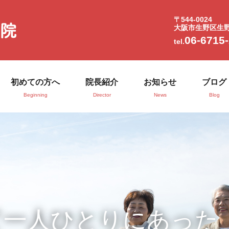
〒544-0024
大阪市生野区生野西
06-6715
tel.
初めての方へ
院長紹介
お知らせ
ブログ
Beginning
Director
News
Blog
て一人ひとりにあった