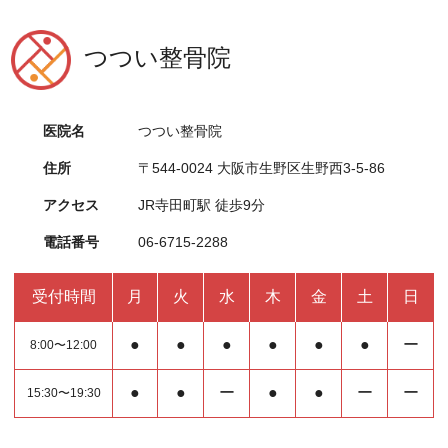
つつい整骨院
医院名
つつい整骨院
住所
〒544-0024 大阪市生野区生野西3-5-86
アクセス
JR寺田町駅 徒歩9分
電話番号
06-6715-2288
受付時間
月
火
水
木
金
土
日
●
●
●
●
●
●
ー
8:00〜12:00
●
●
ー
●
●
ー
ー
15:30〜19:30